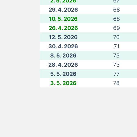
2. 5. 2026
67
29. 4. 2026
68
10. 5. 2026
68
26. 4. 2026
69
12. 5. 2026
70
30. 4. 2026
71
8. 5. 2026
73
28. 4. 2026
73
5. 5. 2026
77
3. 5. 2026
78