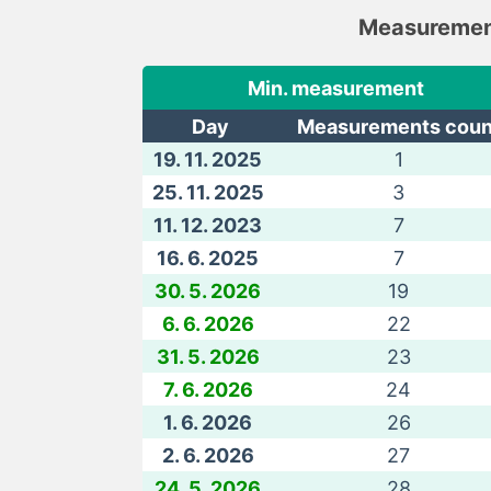
Measuremen
Min. measurement
Day
Measurements coun
19. 11. 2025
1
25. 11. 2025
3
11. 12. 2023
7
16. 6. 2025
7
30. 5. 2026
19
6. 6. 2026
22
31. 5. 2026
23
7. 6. 2026
24
1. 6. 2026
26
2. 6. 2026
27
24. 5. 2026
28