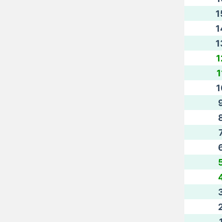
1
1
1
1
1
1
8
5
4
3