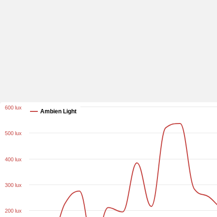
600 lux
Ambien Light
500 lux
400 lux
300 lux
200 lux