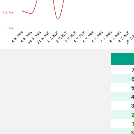
100 lux
0 lux
8. 8. 2024
8. 7. 2026
3. 7. 2026
8. 8. 2025
9. 7. 2026
4. 7. 2026
29. 6. 2026
10. 7. 
5. 7. 2026
30. 6. 2026
6. 7. 2026
1. 7. 2026
7. 7. 2026
2. 7. 2026
7
6
5
4
3
2
3