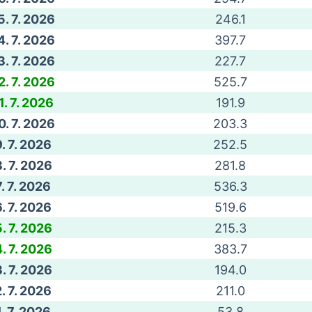
5. 7. 2026
246.1
4. 7. 2026
397.7
3. 7. 2026
227.7
2. 7. 2026
525.7
1. 7. 2026
191.9
0. 7. 2026
203.3
9. 7. 2026
252.5
. 7. 2026
281.8
7. 7. 2026
536.3
6. 7. 2026
519.6
. 7. 2026
215.3
. 7. 2026
383.7
. 7. 2026
194.0
2. 7. 2026
211.0
1. 7. 2026
53.8