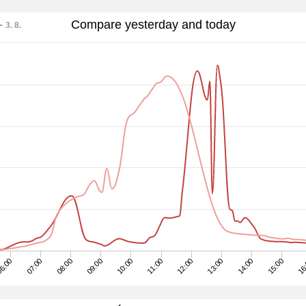
Compare yesterday and today
3. 8.
09:00
08:00
07:00
6:00
16
15:00
14:00
13:00
12:00
11:00
10:00