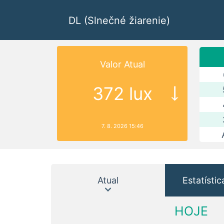
DL (Slnečné žiarenie)
Valor Atual
372 lux
7. 8. 2026 15:46
Atual
Estatístic
HOJE