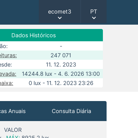
ecomet3
PT
Dados Históricos
ão:
-
ituras:
247 071
esde:
11. 12. 2023
levada:
14244.8 lux - 4. 6. 2026 13:00
baixa:
0 lux - 11. 12. 2023 23:26
cas Anuais
Consulta Diária
VALOR
x
MÁX:
8925.2 lux