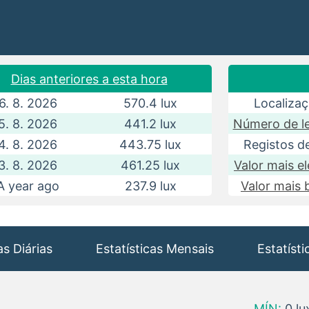
Dias anteriores a esta hora
6. 8. 2026
570.4 lux
Localizaç
5. 8. 2026
441.2 lux
Número de le
4. 8. 2026
443.75 lux
Registos d
3. 8. 2026
461.25 lux
Valor mais e
A year ago
237.9 lux
Valor mais 
as Diárias
Estatísticas Mensais
Estatísti
MÍN:
0 lu