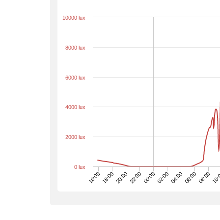
10000 lux
8000 lux
6000 lux
4000 lux
2000 lux
0 lux
06:00
20:00
04:00
18:00
02:00
16:00
10:
00:00
08:00
22:00