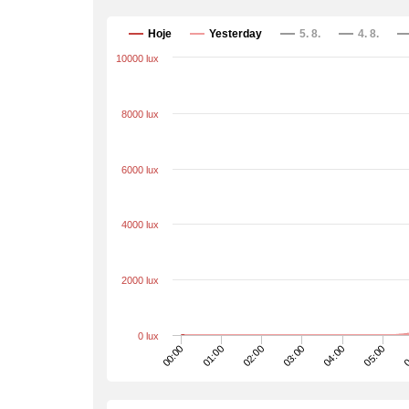
Hoje
Yesterday
5. 8.
4. 8.
10000 lux
8000 lux
6000 lux
4000 lux
2000 lux
0 lux
0
05:00
04:00
03:00
02:00
01:00
00:00