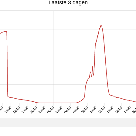
Laatste 3 dagen
08:00
18:00
20:00
06:00
16:00
18:00
04:00
14:00
16:00
02:00
12:00
14:00
00:00
10:00
20
:00
22:00