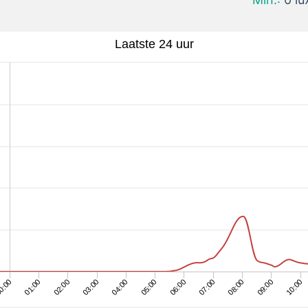
Laatste 24 uur
0:00
05:00
10:00
03:00
08:00
01:00
06:00
04:00
09:00
02:00
07:00