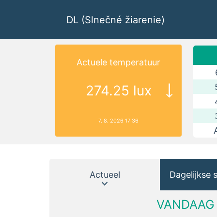
DL (Slnečné žiarenie)
Actuele temperatuur
274.25 lux
7. 8. 2026 17:36
Actueel
Dagelijkse 
VANDAAG