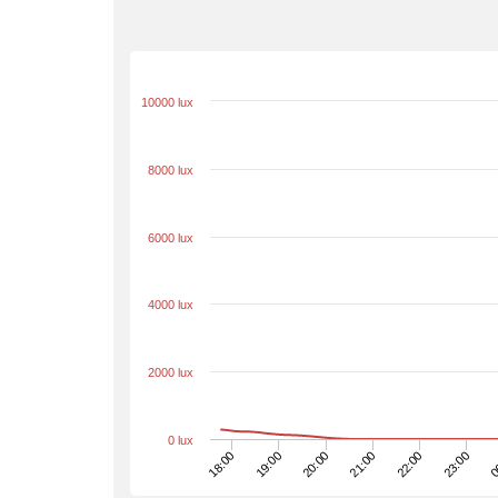
10000 lux
8000 lux
6000 lux
4000 lux
2000 lux
0 lux
19:00
0
22:00
20:00
18:00
23:00
21:00