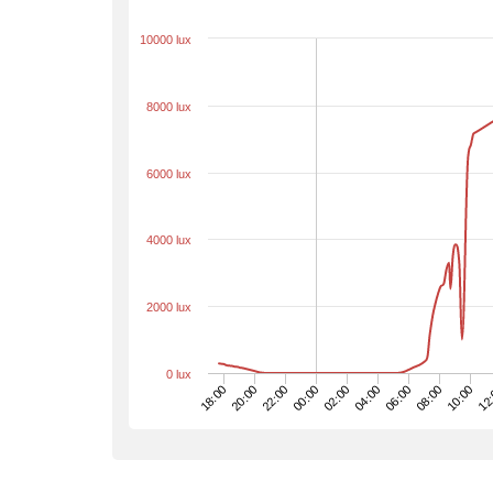
10000 lux
8000 lux
6000 lux
4000 lux
2000 lux
0 lux
00:00
10:00
22:00
08:00
20:00
06:00
18:00
04:00
02:00
12