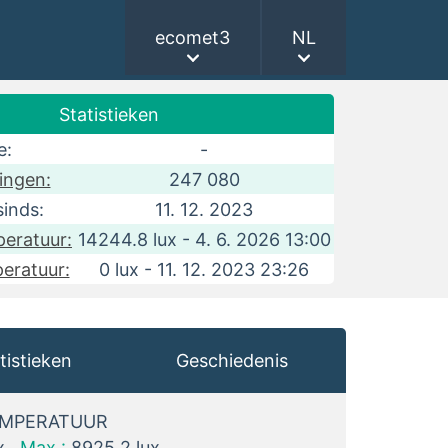
ecomet3
NL
Statistieken
e:
-
ingen:
247 080
inds:
11. 12. 2023
eratuur:
14244.8 lux - 4. 6. 2026 13:00
eratuur:
0 lux - 11. 12. 2023 23:26
tistieken
Geschiedenis
MPERATUUR
x
Max.:
8925.2 lux